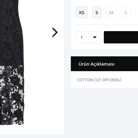
XS
S
M
L
Ürün Açıklaması
COTTON CUT OFF EFEKLİ