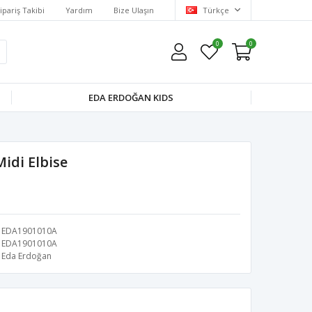
ipariş Takibi
Yardım
Bize Ulaşın
Türkçe
0
0
EDA ERDOĞAN KIDS
Midi Elbise
EDA1901010A
EDA1901010A
Eda Erdoğan