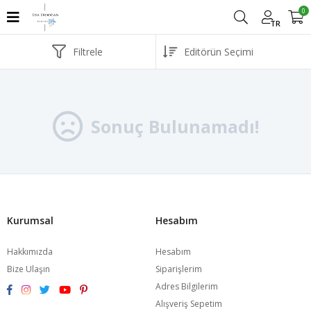
0
TR
Filtrele
Sonuç Bulunamadı!
Kurumsal
Hesabım
Hakkımızda
Hesabım
Bize Ulaşın
Siparişlerim
Adres Bilgilerim
Alışveriş Sepetim