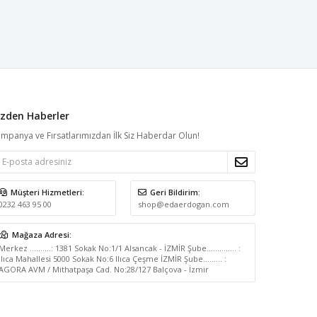
izden Haberler
mpanya ve Fırsatlarımızdan İlk Siz Haberdar Olun!
Müşteri Hizmetleri:
Geri Bildirim:
0232 463 95 00
shop@edaerdogan.com
Mağaza Adresi:
Merkez ..........: 1381 Sokak No:1/1 Alsancak - İZMİR Şube.............. :
Ilıca Mahallesi 5000 Sokak No:6 Ilıca Çeşme İZMİR Şube......... :
AGORA AVM / Mithatpaşa Cad. No:28/127 Balçova - İzmir