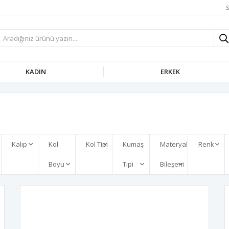
S
KADIN
ERKEK
a
Kalıp
Kol
Kol Tipi
Kumaş
Materyal
Renk
Boyu
Tipi
Bileşeni