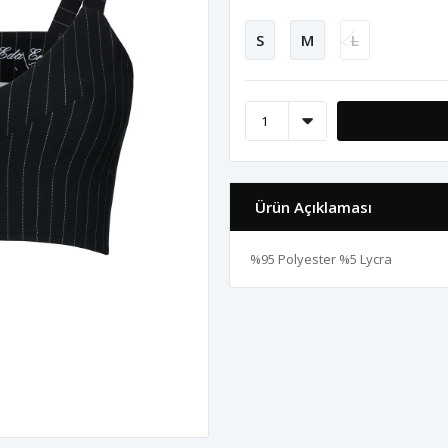
S
M
L
Ürün Açıklaması
%95 Polyester %5 Lycra