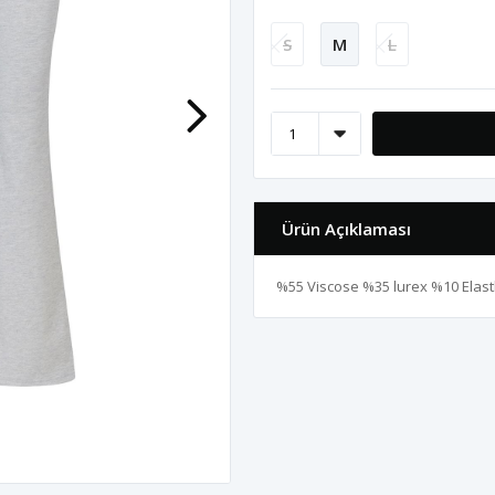
S
M
L
Ürün Açıklaması
%55 Viscose %35 lurex %10 Elas