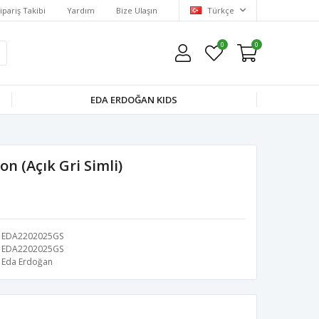
ipariş Takibi
Yardım
Bize Ulaşın
Türkçe
0
0
EDA ERDOĞAN KIDS
n (Açık Gri Simli)
EDA2202025GS
EDA2202025GS
Eda Erdoğan