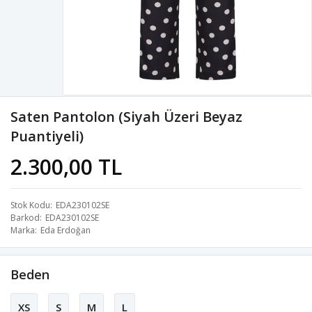
Saten Pantolon (Siyah Üzeri Beyaz
Puantiyeli)
2.300,00 TL
Stok Kodu
EDA230102SE
Barkod
EDA230102SE
Marka
Eda Erdoğan
Beden
XS
S
M
L