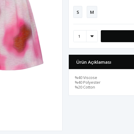
S
M
Ürün Açıklaması
%40 Viscose
%40 Polyester
%20 Cotton